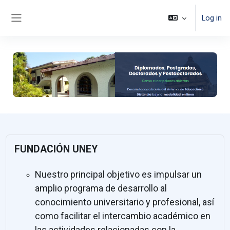
Skip to main content
Log in
Side panel
FUNDACIÓN UNEY
Nuestro principal objetivo es impulsar un
amplio programa de desarrollo al
conocimiento universitario y profesional, así
como f
acilitar el intercambio académico en
las actividades relacionadas con la