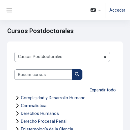
Saltar al contenido principal
Acceder
Panel lateral
Cursos Postdoctorales
Categorías
Buscar cursos
Buscar cursos
Expandir todo
Complejidad y Desarrollo Humano
Criminalística
Derechos Humanos
Derecho Procesal Penal
Epistemología de la Ciencia